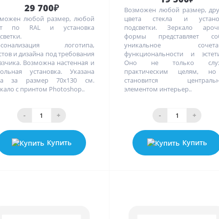
29 700₽
Возможен любой размер, др
можен любой размер, любой
цвета стекла и устано
ет по RAL и установка
подсветки. Зеркало ароч
светки.
формы представляет со
рсонализация логотипа,
уникальное сочета
стов и дизайна под требования
функциональности и эстети
азчика. Возможна настенная и
Оно не только слу
ольная установка. Указана
практическим целям, н
на за размер 70х130 см.
становится централь
кало с принтом Photoshop..
элементом интерьер..
-
+
-
+
Купить
Купить