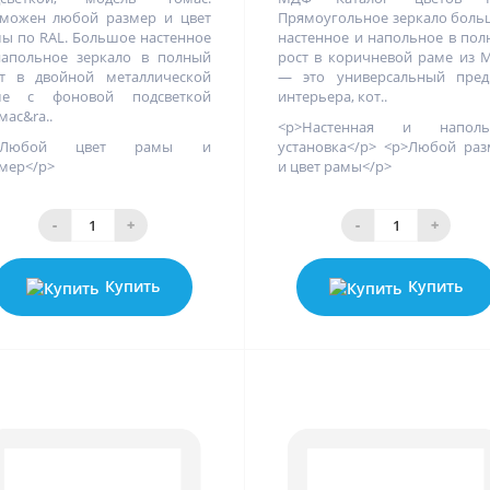
можен любой размер и цвет
Прямоугольное зеркало бол
ы по RAL. Большое настенное
настенное и напольное в по
апольное зеркало в полный
рост в коричневой раме из
т в двойной металлической
— это универсальный пред
ме с фоновой подсветкой
интерьера, кот..
мас&ra..
<p>Настенная и наполь
>Любой цвет рамы и
установка</p> <p>Любой ра
мер</p>
и цвет рамы</p>
-
+
-
+
Купить
Купить