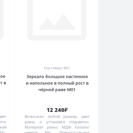
0
Код товара: М01
ное
Зеркало большое настенное
т в
и напольное в полный рост в
чёрной раме М01
12 240₽
вет
Возможен любой размер, цвет
ки.
рамы и установка подсветки.
кий
Материал рамы: МДФ Каталог
AL.
цветов RAL. Прямоугольное