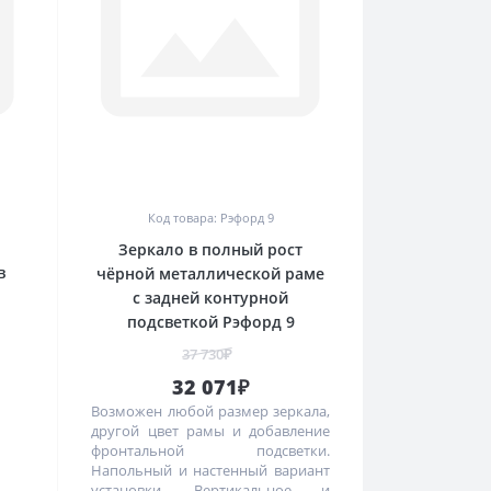
0
Код товара: Рэфорд 9
Зеркало в полный рост
в
чёрной металлической раме
с задней контурной
подсветкой Рэфорд 9
37 730₽
32 071₽
Возможен любой размер зеркала,
другой цвет рамы и добавление
фронтальной подсветки.
Напольный и настенный вариант
установки. Вертикальное и