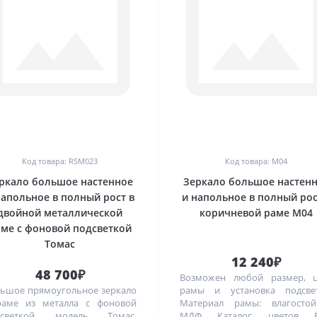
0
0
Код товара: RSM023
Код товара: М04
ркало большое настенное
Зеркало большое настен
напольное в полный рост в
и напольное в полный рос
двойной металлической
коричневой раме М04
ме с фоновой подсветкой
Томас
12 240₽
48 700₽
Возможен любой размер, ц
ьшое прямоугольное зеркало
рамы и установка подсвет
раме из металла с фоновой
Материал рамы: влагостой
дсветкой, модель Томас.
МДФ Каталог цветов R