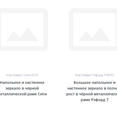
0
0
Код товара: Сити GS13
Код товара: Рэфорд 7 RST01
Напольное и настенное
Большое напольное и
зеркало в черной
настенное зеркало в пол
еталлической раме Сити
рост в чёрной металличес
раме Рэфорд 7