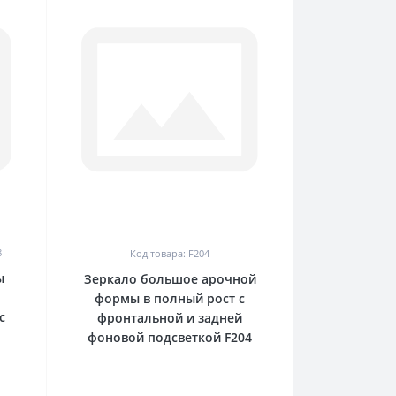
0
8
Код товара: F204
ы
Зеркало большое арочной
формы в полный рост с
с
фронтальной и задней
фоновой подсветкой F204