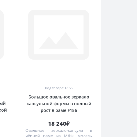
0
Код товара: F156
Большое овальное зеркало
ный
капсульной формы в полный
кой
рост в раме F156
18 240₽
Овальное зеркало-капсула в
чёрной раме из МДФ, модель