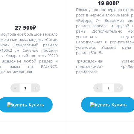
19 800₽
Прямоугольное зеркало в по
рост в черной алюминевой 
«Рэфорд 7». Возможен лю
размер зеркала и другой ц
27 500₽
рамы. Дополнительно мо
моугольное большое зеркало
установить подсвет
аме из металла, модель «Сити».
Вертикальная и горизонтал
рное» Стандартный размер:
установка. Указана цена
х100х2 см Сечение профиля
размер 50х15..
ы: Квадратный профиль 20*20
 Возможен любой размер и
<p>Возможна устано
ет рамы по RAL/NCS.
подсветки</p> <p>Лю
менение: ванная..
размер</p>
-
+
-
+
Купить
Купить