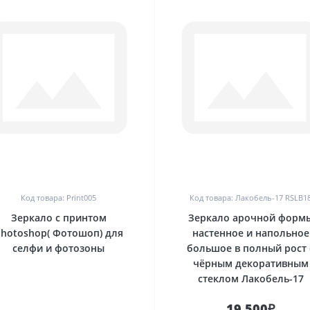
0
0
Код товара: Print005
Код товара: Лакобель-17 RSLB1
Зеркало c принтом
Зеркало арочной форм
hotoshop( Фотошоп) для
настенное и напольное
селфи и фотозоны
большое в полный рост 
чёрным декоративным
стеклом Лакобель-17
19 500₽