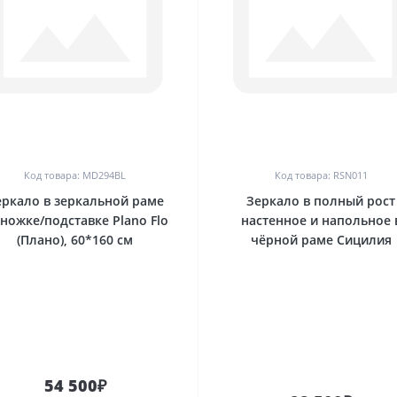
0
0
Код товара: MD294BL
Код товара: RSN011
еркало в зеркальной раме
Зеркало в полный рост
 ножке/подставке Plano Flo
настенное и напольное 
(Плано), 60*160 см
чёрной раме Сицилия
54 500₽