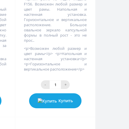
F156. Возможен любой размер и
лный
цвет рамы. Напольная и
раме
настенная установка.
бой
Горизонтальное и вертикальное
вет
расположение. Большое
жно
овальное зеркало капсульной
ку.
формы в полный рост - это не
ьная
прос..
 за
<p>Возможен любой размер и
цвет рамы</p> <p>Напольная и
вка
настенная установка</p>
бой
<p>Горизонтальное и
вертикальное расположение</p>
-
+
Купить