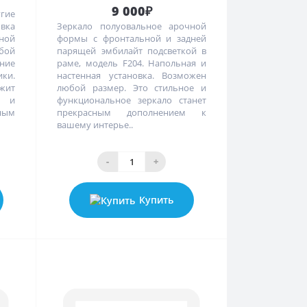
9 000₽
угие
вка
Зеркало полуовальное арочной
ной
формы с фронтальной и задней
бой
парящей эмбилайт подсветкой в
ние
раме, модель F204. Напольная и
ки.
настенная установка. Возможен
жит
любой размер. Это стильное и
о и
функциональное зеркало станет
ным
прекрасным дополнением к
вашему интерье..
-
+
Купить