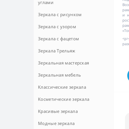
углами
Воз
рам
Зеркала с рисунком
и н
рос
ра
Зеркала с узором
«То
Зеркала с фацетом
<p
раз
Зеркала Трельяж
Круглые с фацетом
Зеркальная мастерская
Зеркальная мебель
Зеркала на заказ
Классические зеркала
Косметические зеркала
Красивые зеркала
Модные зеркала