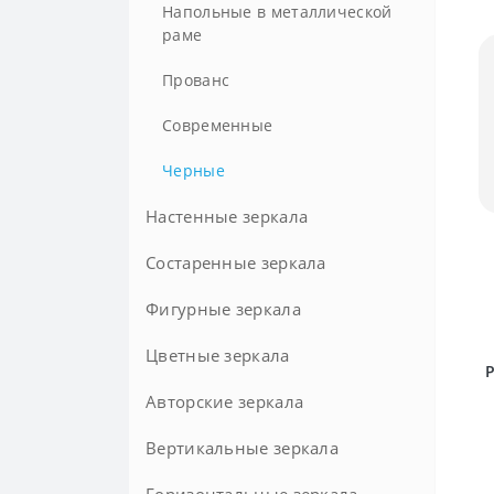
Узкие
В золотой раме
Напольные в металлической
Большие с подсветкой
Шампань
раме
На ремне
В металлической раме
Прованс
Розовые
В раме
Современные
Хай-тек
В черной раме
Черные
Шебби-шик
Настенные зеркала
Элитные
Состаренные зеркала
Фигурные зеркала
Античные
С патиной
Цветные зеркала
Восьмиугольные
P
Многоугольные
Авторские зеркала
Вертикальные зеркала