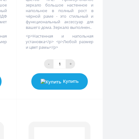
ьшое
зеркало большое настенное и
лный
напольное в полный рост в
 МДФ
чёрной раме - это стильный и
мет
функциональный аксессуар для
вашего дома. Зеркало выполнен..
ная
<p>Настенная и напольная
змер
установка</p> <p>Любой размер
и цвет рамы</p>
-
+
Купить