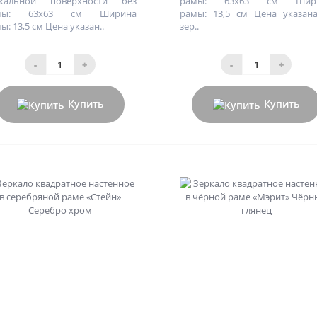
ркальной поверхности без
рамы: 63х63 см Шир
мы: 63х63 см Ширина
рамы: 13,5 см Цена указан
ы: 13,5 см Цена указан..
зер..
-
+
-
+
Купить
Купить
0
0