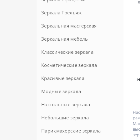
Зеркала Трельяж
Круглые с фацетом
Зеркальная мастерская
Зеркальная мебель
Зеркала на заказ
Классические зеркала
Косметические зеркала
Красивые зеркала
н
Модные зеркала
Настольные зеркала
Нас
Небольшие зеркала
рам
Мат
вы
Парикмахерские зеркала
зер