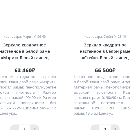
0
0
Код товара: Мэрит M-26-49
Код товара: Стейн M-25-49
Зеркало квадратное
Зеркало квадратное
настенное в белой раме
настенное в белой рам
«Мэрит» Белый глянец
«Стейн» Белый глянец
63 460₽
66 500₽
тенное квадратное зеркало
Настенное квадратное зерк
елой глянцевой раме «Мэрит».
в белой глянцевой раме «Сте
ериал рамы: пенополиуретан
Материал рамы: пенополиур
сокой плотности Размер
высокой плотности Раз
кала с рамой: 90х90 см Размер
зеркала с рамой: 90х90 см Ра
ркальной поверхности без
зеркальной поверхности 
ы: 66х66 см Ширина рамы: 12
рамы: 63х63 см Шир
Цена ука..
рамы: 13,5 см Цена у..
-
+
-
+