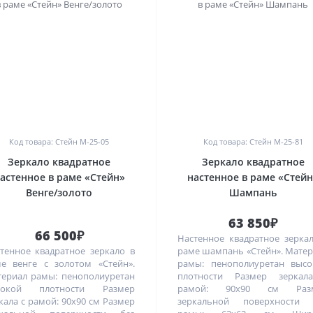
0
0
Код товара: Стейн M-25-05
Код товара: Стейн M-25-81
Зеркало квадратное
Зеркало квадратное
астенное в раме «Стейн»
настенное в раме «Стей
Венге/золото
Шампань
63 850₽
66 500₽
Настенное квадратное зерка
тенное квадратное зеркало в
раме шампань «Стейн». Мате
е венге с золотом «Стейн».
рамы: пенополиуретан высо
ериал рамы: пенополиуретан
плотности Размер зеркал
сокой плотности Размер
рамой: 90х90 см Раз
кала с рамой: 90х90 см Размер
зеркальной поверхности 