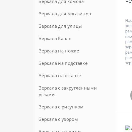
Зеркала для комода
«С
Зеркала для магазинов
Нас
Зеркала для улицы
зол
рам
пл
Зеркала Капля
ра
зе
Зеркала на ножке
ра
рам
Зеркала на подставке
Напольные
зер.
Настольные
Зеркала на штанге
Зеркала с закруглёнными
углами
Зеркала с рисунком
Зеркала с узором
Зеркала с фацетом