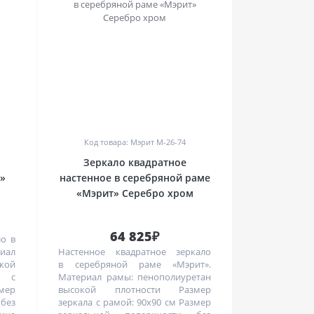
0
Код товара: Мэрит M-26-74
Зеркало квадратное
н»
настенное в серебряной раме
«Мэрит» Серебро хром
64 825₽
ло в
риал
Настенное квадратное зеркало
кой
в серебряной раме «Мэрит».
а с
Материал рамы: пенополиуретан
мер
высокой плотности Размер
без
зеркала с рамой: 90х90 см Размер