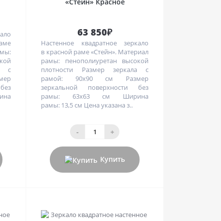
«Стейн» Красное
63 850₽
ало
раме
Настенное квадратное зеркало
мы:
в красной раме «Стейн». Материал
кой
рамы: пенополиуретан высокой
а с
плотности Размер зеркала с
мер
рамой: 90х90 см Размер
без
зеркальной поверхности без
ина
рамы: 63х63 см Ширина
рамы: 13,5 см Цена указана з..
-
+
Купить