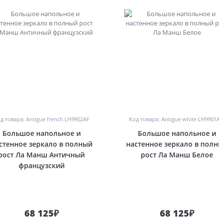
0
0
д товара: Antigue french LH9902AF
Код товара: Antigue white LH990
Большое напольное и
Большое напольное и
стенное зеркало в полный
настенное зеркало в пол
рост Ла Манш Античный
рост Ла Манш Белое
французский
68 125₽
68 125₽