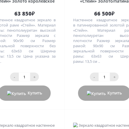
тейн» Золото королевское
«Стейн» Золото/патина
63 850₽
66 500₽
тенное квадратное зеркало в
Настенное квадратное зерк
отой раме «Стейн». Материал
в патинированной золотой 
ы: пенополиуретан высокой
«Стейн». Материал ра
отности Размер зеркала с
пенополиуретан высо
мой: 90х90 см Размер
плотности Размер зеркал
ркальной поверхности без
рамой: 90х90 см Раз
мы: 63х63 см Ширина
зеркальной поверхности 
ы: 13,5 см Цена указана за
рамы: 63х63 см Шир
.
рамы: 13,5 см ..
-
+
-
+
Купить
Купить