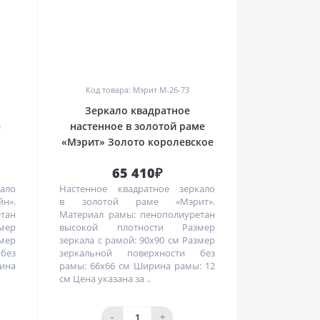
0
Код товара: Мэрит M-26-73
Зеркало квадратное
е
настенное в золотой раме
«Мэрит» Золото королевское
65 410₽
ало
Настенное квадратное зеркало
йн».
в золотой раме «Мэрит».
етан
Материал рамы: пенополиуретан
мер
высокой плотности Размер
змер
зеркала с рамой: 90х90 см Размер
без
зеркальной поверхности без
ина
рамы: 66х66 см Ширина рамы: 12
см Цена указана за ..
-
+