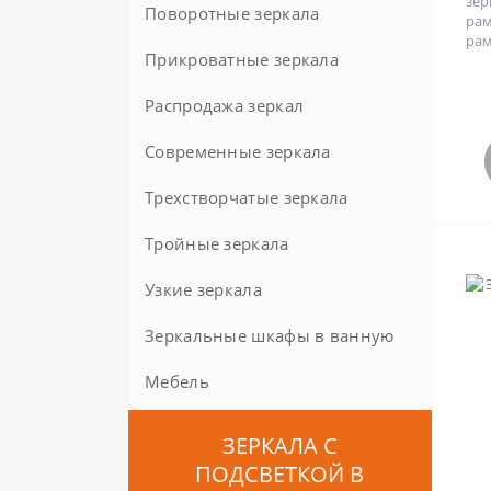
зе
Поворотные зеркала
ра
рам
Прикроватные зеркала
Распродажа зеркал
Современные зеркала
Трехстворчатые зеркала
Тройные зеркала
Узкие зеркала
Зеркальные шкафы в ванную
Мебель
100 см
120 см
Шкафы
ЗЕРКАЛА С
ПОДСВЕТКОЙ В
50 см
Диваны