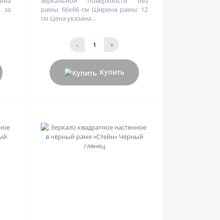
ина
зеркальной поверхности без
а за
рамы: 66х66 см Ширина рамы: 12
см Цена указана ..
-
+
Купить
0