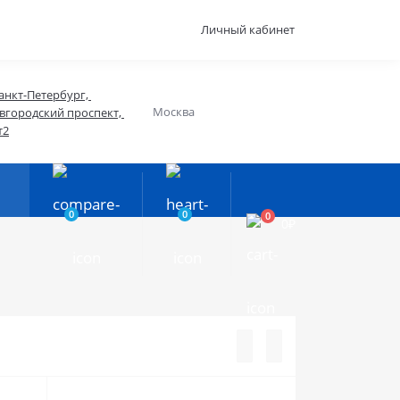
Личный кабинет
анкт-Петербург, 
Москва
вгородский проспект, 
т2
0
0
0
0₽