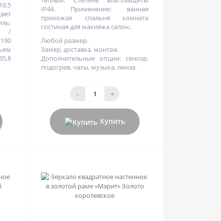
тёплый. Степень влагозащиты
10,5
IP44. Применение: ванная
Цвет
прихожая спальня комната
ль:
гостиная для макияжа салон..
о /
 190
Любой размер.
бъем
Замер, доставка, монтаж.
35,8
Дополнительные опции: сенсор,
подогрев, часы, музыка, линза.
-
+
Купить