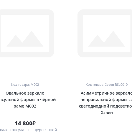
0
0
Код товара: M002
Код товара: Хэвен RSL0010
Овальное зеркало
Асимметричное зеркал
псульной формы в чёрной
неправильной формы с
раме M002
светодиодной подсветк
Хэвен
14 800₽
кало-капсула в деревянной