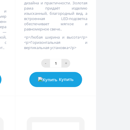
дизайна и практичности. Золотая
рама придаёт изделию
р и
изысканный, благородный вид, а
змер
встроенная LED-подсветка
ен»
обеспечивает мягкое и
фера
равномерное свече..
» —
ой,
<p>Любая ширина и высота</p>
, с
<p>Горизонтальная и
т..
вертикальная установка</p>
-
+
Купить