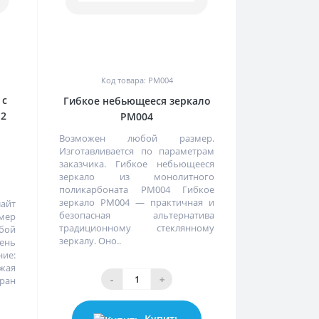
0
Код товара: PM004
 с
Гибкое небьющееся зеркало
 2
PM004
Возможен любой размер.
Изготавливается по параметрам
заказчика. Гибкое небьющееся
зеркало из монолитного
поликарбоната PM004 Гибкое
зеркало PM004 — практичная и
лайт
безопасная альтернатива
змер
традиционному стеклянному
бой
зеркалу. Оно..
ень
ние:
жая
-
+
ран
Купить