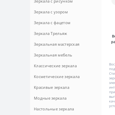
Зеркала с рисунком
Зеркала с узором
Зеркала с фацетом
Зеркала Трельяж
Круглые с фацетом
В
р
Зеркальная мастерская
Зеркальная мебель
Зеркала на заказ
Во
Классические зеркала
по
Ст
Косметические зеркала
зер
эл
Красивые зеркала
ин
пр
вы
Модные зеркала
ка
уст
Настольные зеркала