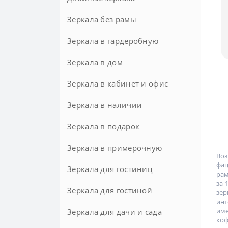
Прованс
Розовые
В раме
Зеркала без рамы
Современные
Хай-тек
В черной раме
Зеркала в гардеробную
Черные
Шебби-шик
Зеркала в дом
Элитные
Зеркала в кабинет и офис
Зеркала в наличии
Зеркала в подарок
Зеркала в примерочную
Воз
фа
Зеркала для гостиниц
рам
за 
Зеркала для гостиной
зер
инт
им
Зеркала для дачи и сада
ко