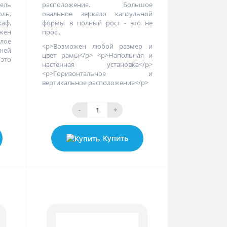
ель
расположение. Большое
ль,
овальное зеркало капсульной
каф,
формы в полный рост - это не
жен
прос..
глое
<p>Возможен любой размер и
ней
цвет рамы</p> <p>Напольная и
 это
настенная установка</p>
<p>Горизонтальное и
вертикальное расположение</p>
-
+
Купить