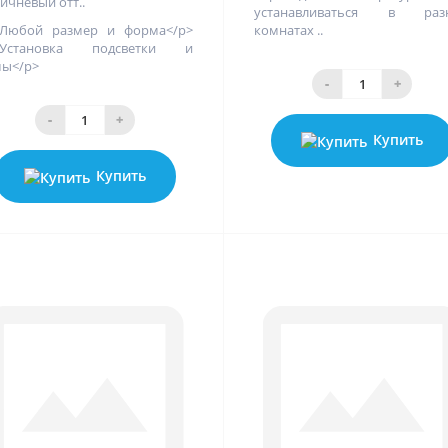
ичневый отт..
устанавливаться в раз
>Любой размер и форма</p>
комнатах ..
>Установка подсветки и
ы</p>
-
+
-
+
Купить
Купить