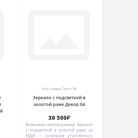
0
Код товара: Decor 04
о
Зеркало с подсветкой в
о
золотой раме Декор 04
ой
30 500₽
Возможен любой размер. Зеркало
с подсветкой в золотой раме из
МДФ — сочетание утончённого