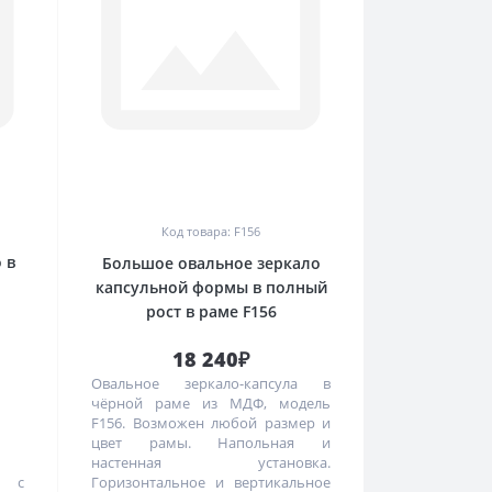
0
Код товара: F156
 в
Большое овальное зеркало
капсульной формы в полный
рост в раме F156
18 240₽
Овальное зеркало-капсула в
чёрной раме из МДФ, модель
F156. Возможен любой размер и
цвет рамы. Напольная и
настенная установка.
о с
Горизонтальное и вертикальное