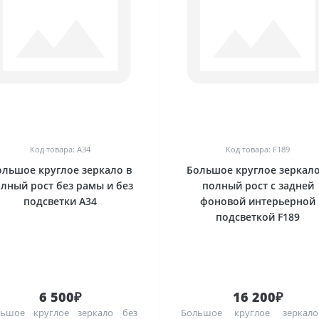
0
0
Код товара: А34
Код товара: F189
ольшое круглое зеркало в
Большое круглое зеркало
лный рост без рамы и без
полный рост с задней
подсветки А34
фоновой интерьерной
подсветкой F189
6 500₽
16 200₽
льшое круглое зеркало без
Большое круглое зеркал