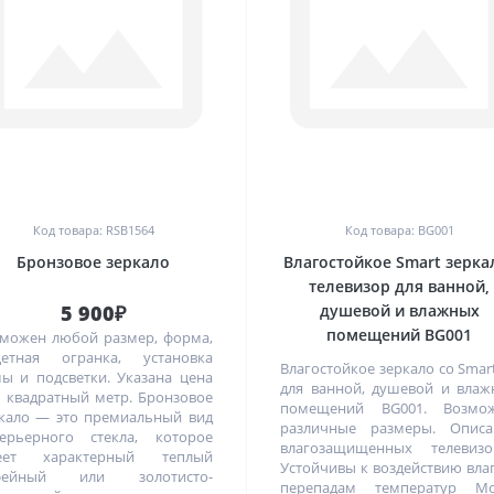
0
0
Код товара: RSB1564
Код товара: BG001
Бронзовое зеркало
Влагостойкое Smart зерка
телевизор для ванной,
5 900₽
душевой и влажных
помещений BG001
можен любой размер, форма,
цетная огранка, установка
Влагостойкое зеркало со Smar
ы и подсветки. Указана цена
для ванной, душевой и вла
1 квадратный метр. Бронзовое
помещений BG001. Возмо
кало — это премиальный вид
различные размеры. Описа
ерьерного стекла, которое
влагозащищенных телевизо
еет характерный теплый
Устойчивы к воздействию вла
фейный или золотисто-
перепадам температур Мо