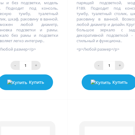
ы и без подсветки, модель
парящей подсветкой, мод
4. Подходит под консоль,
F189. Подходит под консо
весную тумбу, туалетный
тумбу, туалетный столик, ш
лик, шкаф, раковину в ванной.
раковину в ванной. Возмо
зможен любой диаметр,
любой диаметр и дизайн. Кру
тановка подсветки и рамы.
большое зеркало с зад
кало без рамы и подсветки
декоративной подсветкой -
воляет легко интегрир..
стильный и функциона..
Любой размер</p>
<p>Любой размер</p>
-
+
-
+
Купить
Купить