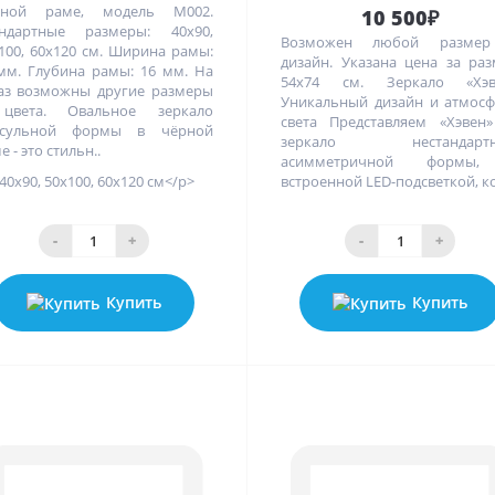
рной раме, модель M002.
10 500₽
андартные размеры: 40х90,
Возможен любой разме
100, 60х120 см. Ширина рамы:
дизайн. Указана цена за ра
мм. Глубина рамы: 16 мм. На
54х74 см. Зеркало «Хэв
аз возможны другие размеры
Уникальный дизайн и атмос
цвета. Овальное зеркало
света Представляем «Хэвен
псульной формы в чёрной
зеркало нестандартн
е - это стильн..
асимметричной формы
40х90, 50х100, 60х120 см</p>
встроенной LED-подсветкой, ко
-
+
-
+
Купить
Купить