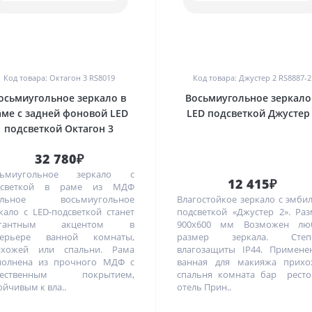
0
0
Код товара: Октагон 3 RS8019
Код товара: Джустер 2 RS8887-2
осьмиугольное зеркало в
Восьмиугольное зеркало
аме с задней фоновой LED
LED подсветкой Джустер
подсветкой Октагон 3
32 780₽
сьмиугольное зеркало с
12 415₽
дсветкой в раме из МДФ
ильное восьмиугольное
Влагостойкое зеркало с эмби
кало с LED-подсветкой станет
подсветкой «Джустер 2». Ра
егантным акцентом в
900х600 мм Возможен лю
терьере ванной комнаты,
размер зеркала. Степ
ихожей или спальни. Рама
влагозащиты IP44. Примене
полнена из прочного МДФ с
ванная для макияжа прихо
чественным покрытием,
спальня комната бар ресто
ойчивым к вла..
отель Прин..