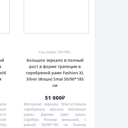
0
Код товара: SM199SL
ый
Большое зеркало в полный
в
рост в форме трапеции в
old
серебряной раме Fashion XL
м
Silver (Фэшн) Smal 50/90*185
см
51 000₽
йкое
Материал зеркала: Влагостойкое
иал
серебряное зеркало Материал
лото
рамы: Дерево Цвет рамы:
ой:
Серебро Размер внешний, с
 без
рамой: 50/90*185 см Размер