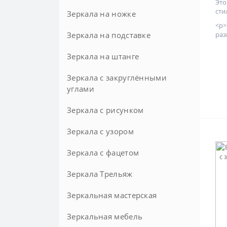
Эт
сти
Зеркала на ножке
<p
Зеркала на подставке
Напольные
раз
Настольные
Зеркала на штанге
Зеркала с закруглёнными
углами
Зеркала с рисунком
Зеркала с узором
Зеркала с фацетом
Зеркала Трельяж
Круглые с фацетом
Зеркальная мастерская
Зеркальная мебель
Зеркала на заказ