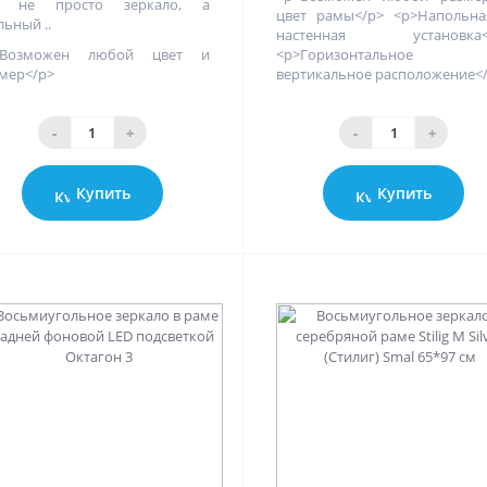
о не просто зеркало, а
цвет рамы</p> <p>Напольна
льный ..
настенная установка<
>Возможен любой цвет и
<p>Горизонтальное
мер</p>
вертикальное расположение<
-
+
-
+
Купить
Купить