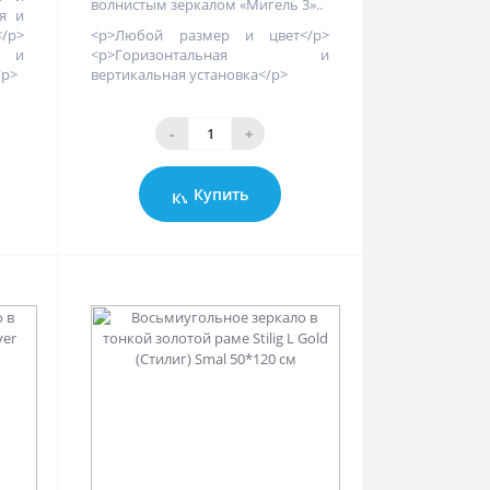
волнистым зеркалом «Мигель 3»..
я и
/p>
<p>Любой размер и цвет</p>
 и
<p>Горизонтальная и
/p>
вертикальная установка</p>
-
+
Купить