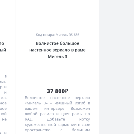
0
Код товара: Мигель RS-856
ло
Волнистое большое
ный
настенное зеркало в раме
Мигель 3
а в
ель
ер и
37 800₽
я и
ка.
Волнистое настенное зеркало
ьное
«Мигель 3» – изящный изгиб в
шое
вашем интерьере Возможен
ной
любой размер и цвет рамы по
 не
RAL. Добавьте нотку
художественной гармонии в свое
пространство с большим
р и