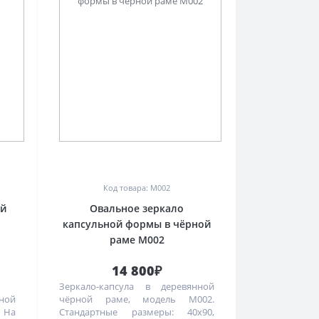
0
Код товара: M002
ой
Овальное зеркало
капсульной формы в чёрной
раме M002
14 800₽
Зеркало-капсула в деревянной
ной
чёрной раме, модель M002.
 На
Стандартные размеры: 40х90,