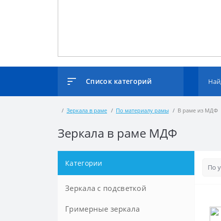
Список категорий
Зеркала в раме
По материалу рамы
В раме из МДФ
Зеркала в раме МДФ
Категории
Зеркала с подсветкой
Гримерные зеркала
По размеру