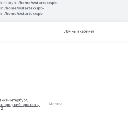
irectory in
/home/s/startex/spb-
 in
/home/s/startex/spb-
 in
/home/s/startex/spb-
Личный кабинет
анкт-Петербург, 
Москва
вгородский проспект, 
т2