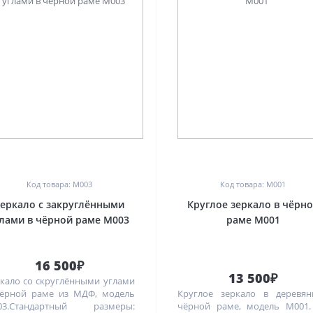
0
0
Код товара: M003
Код товара: M001
еркало с закруглёнными
Круглое зеркало в чёрн
глами в чёрной раме M003
раме M001
16 500₽
13 500₽
кало со скруглёнными углами
ёрной раме из МДФ, модель
Круглое зеркало в деревян
03.Стандартный размеры:
чёрной раме, модель M001.