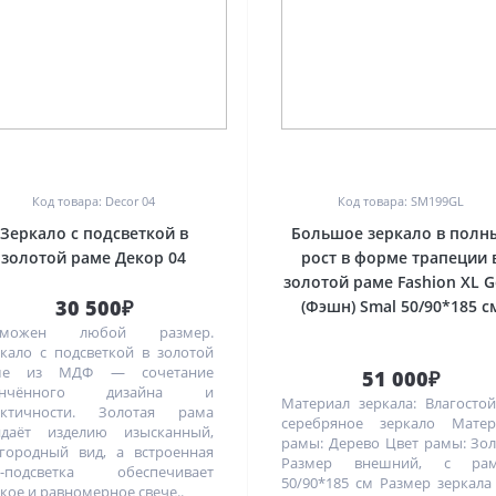
0
0
Код товара: Decor 04
Код товара: SM199GL
Зеркало с подсветкой в
Большое зеркало в полн
золотой раме Декор 04
рост в форме трапеции 
золотой раме Fashion XL G
30 500₽
(Фэшн) Smal 50/90*185 с
зможен любой размер.
кало с подсветкой в золотой
ме из МДФ — сочетание
51 000₽
ончённого дизайна и
Материал зеркала: Влагосто
актичности. Золотая рама
серебряное зеркало Матер
идаёт изделию изысканный,
рамы: Дерево Цвет рамы: Зо
городный вид, а встроенная
Размер внешний, с рам
D-подсветка обеспечивает
50/90*185 см Размер зеркала
кое и равномерное свече..