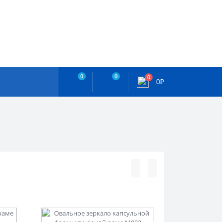
0
0
0
0₽