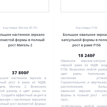
0
0
Код товара: Мигель RS-751
Код товара: F156
льшое настенное зеркало
Большое овальное зерка
олнистой формы в полный
капсульной формы в пол
рост Мигель 2
рост в раме F156
18 240₽
Овальное зеркало-капсул
чёрной раме из МДФ, мод
F156. Возможен любой разм
37 800₽
цвет рамы. Напольна
льшое настенное зеркало в
настенная установ
лный рост в раме из МДФ,
Горизонтальное и вертикал
дель Мигель 2. Возможен
расположение. Боль
бой размер и цвет рамы по
овальное зеркало капсуль
. Создайте эффектный акцент в
формы в полный рост - это
ерьере с настенным зеркалом
прос..
олный рост волнистой формы!
<p>Возможен любой разме