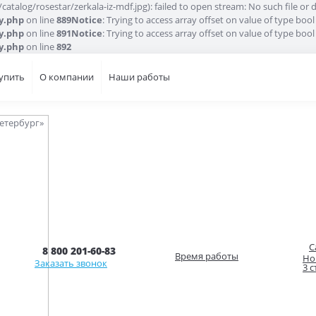
talog/rosestar/zerkala-iz-mdf.jpg): failed to open stream: No such file or d
ry.php
on line
889
Notice
: Trying to access array offset on value of type bool
ry.php
on line
891
Notice
: Trying to access array offset on value of type bool
ry.php
on line
892
купить
О компании
Наши работы
С
8 800 201-60-83
Время работы
Но
Заказать звонок
3 с