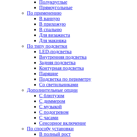
Полукруглые
Прямоугольные
По применению
В ванную
В прихожую
В спальню
Для визажиста
Для макияжа
По типу подсветки
LED-подсветка
Внутренняя подсветка
Задняя подсветка
Контурная подсветка
Парящие
Подсветка по периметру
Со светильниками
Дополнительные опции
С блютузом
С диммером
С музыкой
С подогревом
С часами
Сенсорное включение
По способу установки
В полный рост