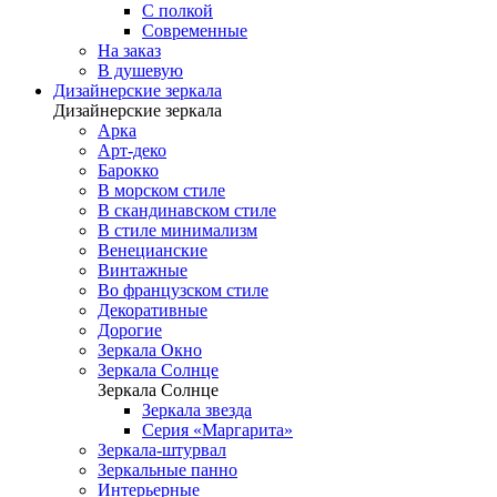
С полкой
Современные
На заказ
В душевую
Дизайнерские зеркала
Дизайнерские зеркала
Арка
Арт-деко
Барокко
В морском стиле
В скандинавском стиле
В стиле минимализм
Венецианские
Винтажные
Во французском стиле
Декоративные
Дорогие
Зеркала Окно
Зеркала Солнце
Зеркала Солнце
Зеркала звезда
Серия «Маргарита»
Зеркала-штурвал
Зеркальные панно
Интерьерные