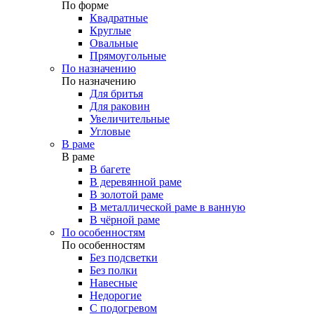
По форме
Квадратные
Круглые
Овальные
Прямоугольные
По назначению
По назначению
Для бритья
Для раковин
Увеличительные
Угловые
В раме
В раме
В багете
В деревянной раме
В золотой раме
В металлической раме в ванную
В чёрной раме
По особенностям
По особенностям
Без подсветки
Без полки
Навесные
Недорогие
С подогревом