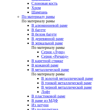
Слоновая кость
Хром
Шампань
По материалу рамы
По материалу рамы
В алюминиевой раме
В багете
В белом багете
В деревянной раме
В зеркальной раме
По материалу рамы
Серия «Лувр»
Серия «Ричард»
В каретной стяжке
В кожаной раме
В металлической раме
По материалу рамы
В золотой металлической раме
В тонкой металлической раме
В черной металлической раме
Лофт
В пластиковой раме
В раме из МДФ
Из латуни
Из полиуретана