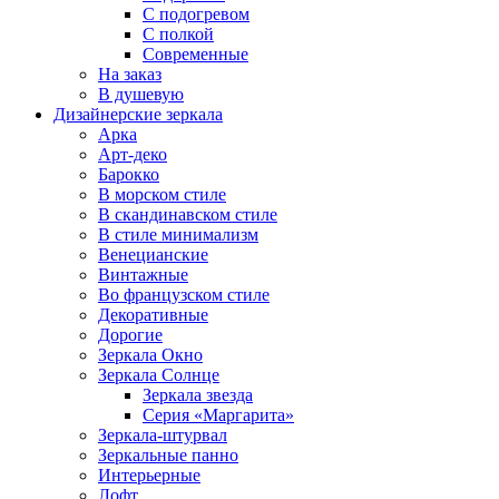
С подогревом
С полкой
Современные
На заказ
В душевую
Дизайнерские зеркала
Арка
Арт-деко
Барокко
В морском стиле
В скандинавском стиле
В стиле минимализм
Венецианские
Винтажные
Во французском стиле
Декоративные
Дорогие
Зеркала Окно
Зеркала Солнце
Зеркала звезда
Серия «Маргарита»
Зеркала-штурвал
Зеркальные панно
Интерьерные
Лофт