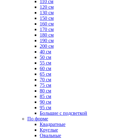
110 см
120 см
130 см
150 см
160 см
170 см
180 см
190 см
200 см
40 см
50 см
55 см
60 см
65 см
70 см
75 см
80 см
85 см
90 см
95 см
Большие с подсветкой
По форме
Квадратные
Круглые
Овальные