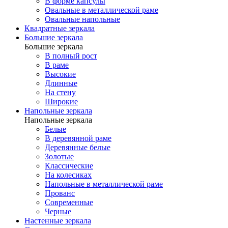
В форме капсулы
Овальные в металлической раме
Овальные напольные
Квадратные зеркала
Большие зеркала
Большие зеркала
В полный рост
В раме
Высокие
Длинные
На стену
Широкие
Напольные зеркала
Напольные зеркала
Белые
В деревянной раме
Деревянные белые
Золотые
Классические
На колесиках
Напольные в металлической раме
Прованс
Современные
Черные
Настенные зеркала