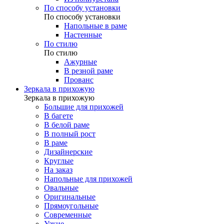
По способу установки
По способу установки
Напольные в раме
Настенные
По стилю
По стилю
Ажурные
В резной раме
Прованс
Зеркала в прихожую
Зеркала в прихожую
Большие для прихожей
В багете
В белой раме
В полный рост
В раме
Дизайнерские
Круглые
На заказ
Напольные для прихожей
Овальные
Оригинальные
Прямоугольные
Современные
Узкие