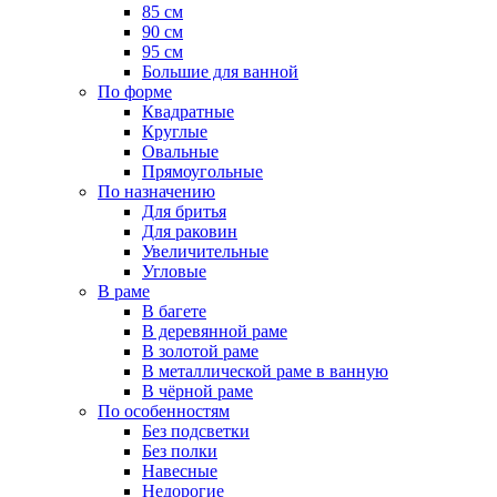
85 см
90 см
95 см
Большие для ванной
По форме
Квадратные
Круглые
Овальные
Прямоугольные
По назначению
Для бритья
Для раковин
Увеличительные
Угловые
В раме
В багете
В деревянной раме
В золотой раме
В металлической раме в ванную
В чёрной раме
По особенностям
Без подсветки
Без полки
Навесные
Недорогие