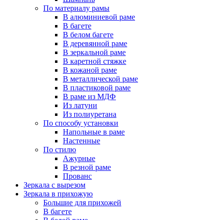
По материалу рамы
В алюминиевой раме
В багете
В белом багете
В деревянной раме
В зеркальной раме
В каретной стяжке
В кожаной раме
В металлической раме
В пластиковой раме
В раме из МДФ
Из латуни
Из полиуретана
По способу установки
Напольные в раме
Настенные
По стилю
Ажурные
В резной раме
Прованс
Зеркала с вырезом
Зеркала в прихожую
Большие для прихожей
В багете