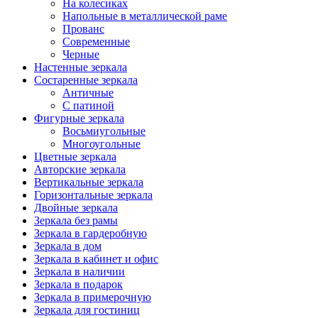
На колесиках
Напольные в металлической раме
Прованс
Современные
Черные
Настенные зеркала
Состаренные зеркала
Античные
С патиной
Фигурные зеркала
Восьмиугольные
Многоугольные
Цветные зеркала
Авторские зеркала
Вертикальные зеркала
Горизонтальные зеркала
Двойные зеркала
Зеркала без рамы
Зеркала в гардеробную
Зеркала в дом
Зеркала в кабинет и офис
Зеркала в наличии
Зеркала в подарок
Зеркала в примерочную
Зеркала для гостиниц