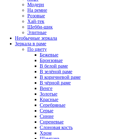
Модерн
На ремне
Розовые
Хай-тек
Шебби-шик
Элитные
Необычные зеркала
Зеркала в раме
По цвету
Бежевые
Бронзовые
В белой раме
В зелёной раме
В коричневой раме
В чёрной раме
Венге
Золотые
Красные
Серебряные
Серые
Синие
Сиреневые
Слоновая кость
Хром
Шампань