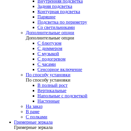
Внутренняя подсветка
Задняя подсветка
Контурная подсветка
Парящие
Подсветка по периметру
Со светильниками
Дополнительные опции
Дополнительные опции
С блютузом
С диммером
С музыкой
С подогревом
С часами
Сенсорное включение
По способу установки
По способу установки
В полный рост
Вертикальные
Напольные с подсветкой
Настенные
На заказ
В раме
С полками
Гримерные зеркала
Гримерные зеркала