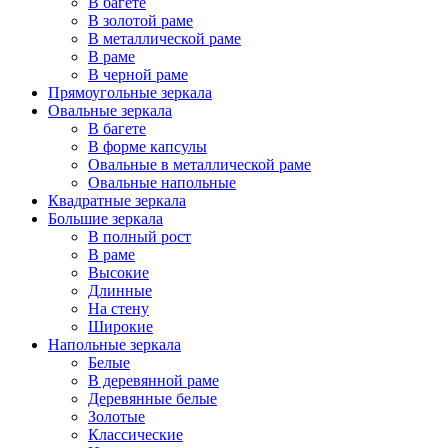
В багете
В золотой раме
В металлической раме
В раме
В черной раме
Прямоугольные зеркала
Овальные зеркала
В багете
В форме капсулы
Овальные в металлической раме
Овальные напольные
Квадратные зеркала
Большие зеркала
В полный рост
В раме
Высокие
Длинные
На стену
Широкие
Напольные зеркала
Белые
В деревянной раме
Деревянные белые
Золотые
Классические