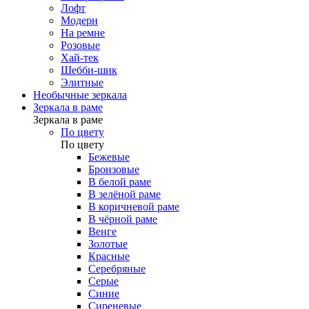
Лофт
Модерн
На ремне
Розовые
Хай-тек
Шебби-шик
Элитные
Необычные зеркала
Зеркала в раме
Зеркала в раме
По цвету
По цвету
Бежевые
Бронзовые
В белой раме
В зелёной раме
В коричневой раме
В чёрной раме
Венге
Золотые
Красные
Серебряные
Серые
Синие
Сиреневые